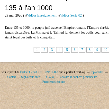
135 à l'an 1000
29 mai 2026 ( #
Vidéos Enseignement
, #
Vidéos Série 02
)
Entre 135 et 1000, le peuple juif traverse l'Empire romain, l'Empire chréti
jamais disparaître. La Mishna et le Talmud lui donnent les outils pour survi
statut légal des Juifs et la conquête...
1
2
3
4
5
6
7
8
9
10
Voir le profil de
Pasteur Gerald FRUHINSHOLZ
sur le portail Overblog
Top articles
Contact
Signaler un abus
C.G.U.
Cookies et données personnelles
Préférences cookies