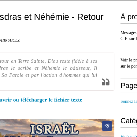
sdras et Néhémie - Retour
À pr
Messages 
G.F. sur l
RUHINSHOLZ
Voir le p
tour en Terre Sainte, Dieu reste fidèle à ses
sur le po
ras le scribe et Néhémie le bâtisseur, Il
 Sa Parole et par l'action d'hommes qui lui
Page
uvrir ou télécharger le fichier texte
Sonnez l
Caté
Vidéos E