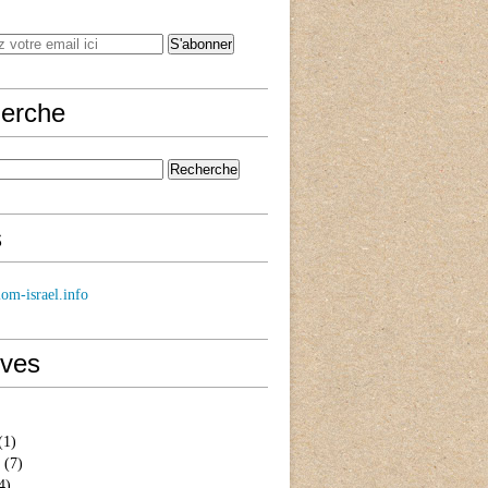
erche
s
om-israel.info
ives
(1)
(7)
4)