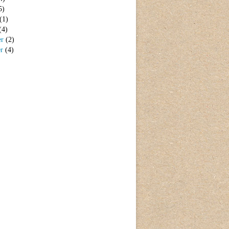
5)
(1)
(4)
er
(2)
er
(4)