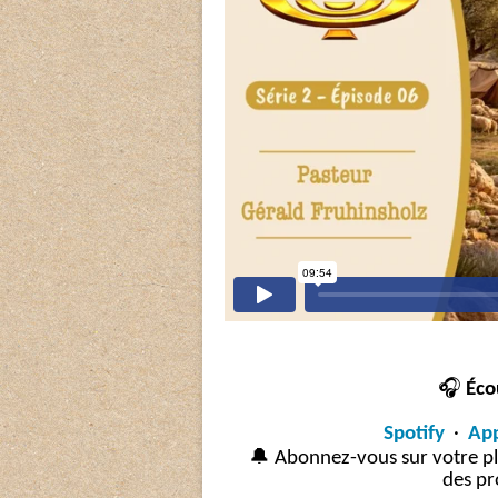
🎧
Éco
Spotify
·
App
🔔
Abonnez-vous sur votre p
des pr