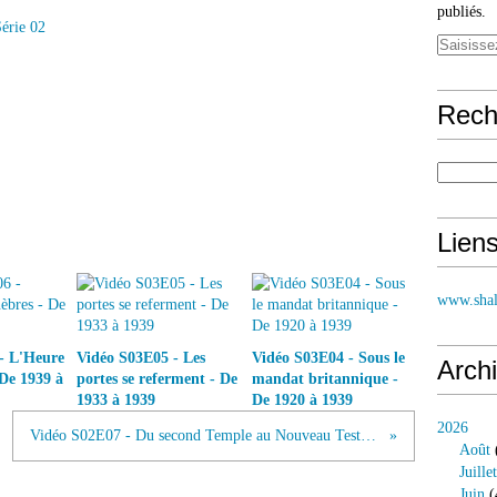
publiés.
érie 02
Rech
Lien
www.shal
- L'Heure
Vidéo S03E05 - Les
Vidéo S03E04 - Sous le
Arch
 De 1939 à
portes se referment - De
mandat britannique -
1933 à 1939
De 1920 à 1939
2026
Vidéo S02E07 - Du second Temple au Nouveau Testament
Août
Juillet
Juin
(