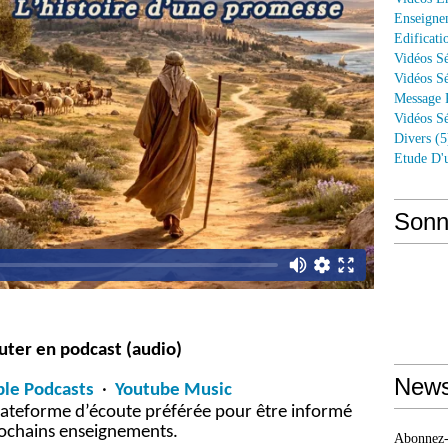
Enseigne
Edificati
Vidéos Sé
Vidéos Sé
Message 
Vidéos Sé
Divers
(5
Etude D'
Sonn
uter en podcast (audio)
News
le Podcasts
·
Youtube Music
lateforme d
’é
coute pr
é
f
é
r
é
e pour
ê
tre inform
é
ochains enseignements.
Abonnez-v