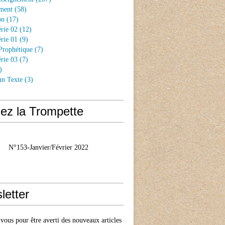
ment
(58)
on
(17)
rie 02
(12)
rie 01
(9)
Prophétique
(7)
rie 03
(7)
)
un Texte
(3)
ez la Trompette
N°153-Janvier/Février 2022
letter
ous pour être averti des nouveaux articles