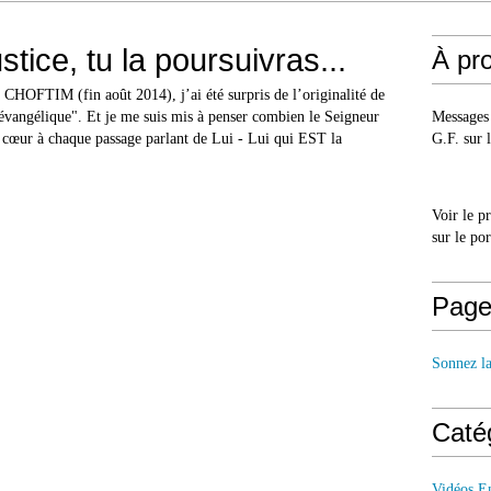
ustice, tu la poursuivras...
À pr
 CHOFTIM (fin août 2014), j’ai été surpris de l’originalité de
"évangélique". Et je me suis mis à penser combien le Seigneur
Messages 
n cœur à chaque passage parlant de Lui - Lui qui EST la
G.F. sur l
Voir le p
sur le po
Page
Sonnez l
Caté
Vidéos E