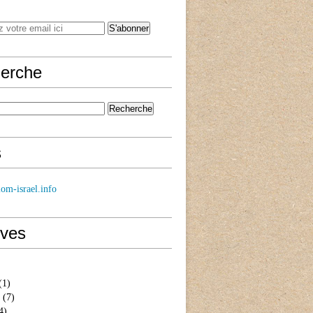
erche
s
om-israel.info
ives
(1)
(7)
4)