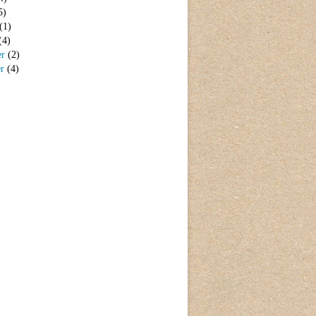
5)
(1)
(4)
er
(2)
er
(4)