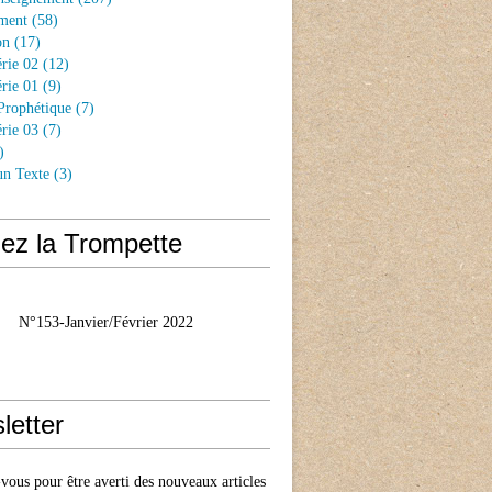
ment
(58)
on
(17)
rie 02
(12)
rie 01
(9)
Prophétique
(7)
rie 03
(7)
)
un Texte
(3)
ez la Trompette
N°153-Janvier/Février 2022
letter
ous pour être averti des nouveaux articles