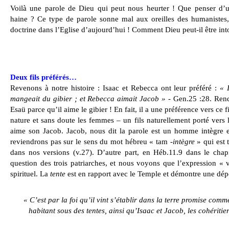
Voilà une parole de Dieu qui peut nous heurter ! Que penser d’un
haine ? Ce type de parole sonne mal aux oreilles des humanistes
doctrine dans l’Eglise d’aujourd’hui ! Comment Dieu peut-il être into
Deux fils préférés…
Revenons à notre histoire : Isaac et Rebecca ont leur préféré :
« 
mangeait du gibier ; et Rebecca aimait Jacob »
- Gen.25 :28. Rend
Esaü parce qu’il aime le gibier ! En fait, il a une préférence vers ce fi
nature et sans doute les femmes – un fils naturellement porté ver
aime son Jacob. Jacob, nous dit la parole est un homme intègre e
reviendrons pas sur le sens du mot hébreu « tam -
intègre
» qui est 
dans nos versions (v.27). D’autre part, en Héb.11.9 dans le chapit
question des trois patriarches, et nous voyons que l’expression « 
spirituel. La
tente
est en rapport avec le Temple et démontre une dé
« C’est par la foi qu’il vint s’établir dans la terre promise com
habitant sous des tentes, ainsi qu’Isaac et Jacob, les cohérit