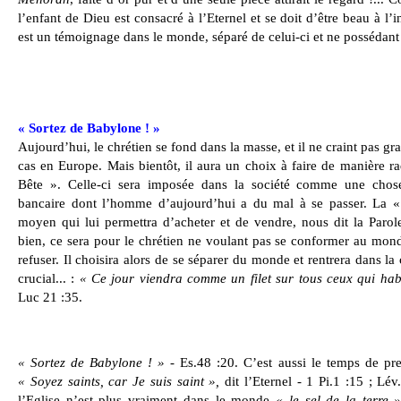
l’enfant de Dieu est consacré à l’Eternel et se doit d’être beau à l’i
est un témoignage dans le monde, séparé de celui-ci et ne possédant
« Sortez de Babylone ! »
Aujourd’hui, le chrétien se fond dans la masse, et il ne craint pas gr
cas en Europe. Mais bientôt, il aura un choix à faire de manière r
Bête ». Celle-ci sera imposée dans la société comme une chose 
bancaire dont l’homme d’aujourd’hui a du mal à se passer. La «
moyen qui lui permettra d’acheter et de vendre, nous dit la Paro
bien, ce sera pour le chrétien ne voulant pas se conformer au mond
refuser. Il choisira alors de se séparer du monde et rentrera dans la
crucial... :
« Ce jour viendra comme un filet sur tous ceux qui habi
Luc 21 :35.
« Sortez de Babylone ! »
- Es.48 :20. C’est aussi le temps de pren
« Soyez saints, car Je suis saint »,
dit l’Eternel - 1 Pi.1 :15 ; Lév
l’Eglise n’est plus vraiment dans le monde
« le sel de la terre »