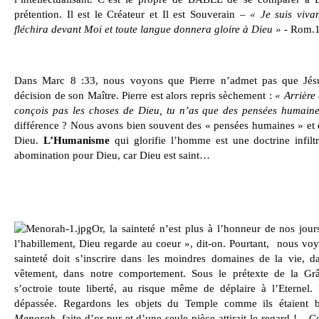
prétention. Il est le Créateur et Il est Souverain –
« Je suis vivan
fléchira devant Moi et toute langue donnera gloire à Dieu »
- Rom.14
Dans Marc 8 :33, nous voyons que Pierre n’admet pas que Jésu
décision de son Maître. Pierre est alors repris sèchement :
« Arrière
conçois pas les choses de Dieu, tu n’as que des pensées humaine
différence ? Nous avons bien souvent des « pensées humaines » et el
Dieu.
L’Humanisme
qui glorifie l’homme est une doctrine infiltr
abomination pour Dieu, car Dieu est saint…
Or, la sainteté n’est plus à l’honneur de nos jou
l’habillement, Dieu regarde au coeur », dit-on. Pourtant,
nous voyo
sainteté doit s’inscrire dans les moindres domaines de la vie, d
vêtement, dans notre comportement. Sous le prétexte de la Grâc
s’octroie toute liberté, au risque même de déplaire à l’Eternel.
dépassée. Regardons les objets du Temple comme ils étaient b
Menorah
, faite d’or pur et d’une seule pièce attirait le regard !.