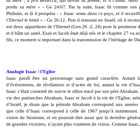
sa mère ; il prit Rebecca, qui devint sa femme, et il l’aima. Ainsi
perdu sa mère »
- Ge 24:67. Par la suite, Isaac fit comme son p
Philistin, et là il prospéra :
« Isaac sema dans ce pays, et il recueill
l’Eternel le bénit »
- Ge 26:12. Puis il remonta en Israël, où il recreu
eut deux apparitions de l’Eternel (Gen.26 :2, 24) pour la promesse du
et il bâtit un autel. Esaü et Jacob était déjà nés et le chapitre 27 va 
fils, ce moment si important dans la transmission de l’héritage de Di
Analogie Isaac / l’Eglise
Isaac paraît être un personnage sans grand caractère. Autant 
d’événements, de révélations et d’actes de foi, autant la vie d’Is
Isaac s’était contenté de suivre le sillon tracé par son père Abraham
vie des patriarches Abraham, Isaac et Jacob à la vie de l’Eglise, selo
d’Israël, je dirais que la période Abraham correspond aux années
que celle d’Isaac correspond à celle de 1967 jusqu’à maintenant. 
vision du Sionisme, et on pourrait dire aussi que la dernière génér
de grandes victoires, n’ayant plus vraiment de vision. Comme Isaac, e