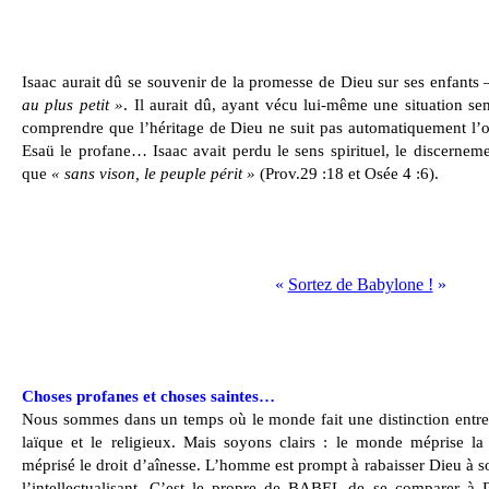
Isaac aurait dû se souvenir de la promesse de Dieu sur ses enfants
au plus petit »
. Il aurait dû, ayant vécu lui-même une situation se
comprendre que l’héritage de Dieu ne suit pas automatiquement l’or
Esaü le profane… Isaac avait perdu le sens spirituel, le discernement
que
« sans vison, le peuple périt »
(Prov.29 :18 et Osée 4 :6).
«
Sortez de Babylone !
»
Choses profanes et choses saintes…
Nous sommes dans un temps où le monde fait une distinction entre l
laïque et le religieux. Mais soyons clairs : le monde méprise l
méprisé le droit d’aînesse. L’homme est prompt à rabaisser Dieu à son
l’intellectualisant. C’est le propre de BABEL de se comparer à 