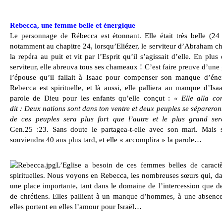
Rebecca, une femme belle et énergique
Le personnage de Rébecca est étonnant. Elle était très belle (24
notamment au chapitre 24, lorsqu’Eliézer, le serviteur d’Abraham c
la repéra au puit et vit par l’Esprit qu’il s’agissait d’elle. En plu
serviteur, elle abreuva tous ses chameaux ! C’est faire preuve d’une
l’épouse qu’il fallait à Isaac pour compenser son manque d’éne
Rebecca est spirituelle, et là aussi, elle palliera au manque d’Is
parole de Dieu pour les enfants qu’elle conçut :
« Elle alla con
dit : Deux nations sont dans ton ventre et deux peuples se sépareront 
de ces peuples sera plus fort que l’autre et le plus grand sera
Gen.25 :23. Sans doute le partagea-t-elle avec son mari. Mais 
souviendra 40 ans plus tard, et elle « accomplira » la parole…
L’Eglise a besoin de ces femmes belles de caractè
spirituelles. Nous voyons en Rebecca, les nombreuses sœurs qui, da
une place importante, tant dans le domaine de l’intercession que de
de chrétiens. Elles pallient à un manque d’hommes, à une absence
elles portent en elles l’amour pour Israël…