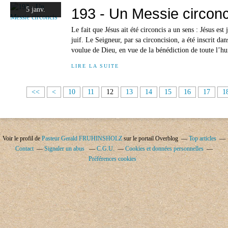
193 - Un Messie circonc
5 janv.
Le fait que Jésus ait été circoncis a un sens : Jésus est 
juif. Le Seigneur, par sa circoncision, a été inscrit d
voulue de Dieu, en vue de la bénédiction de toute l’hu
LIRE LA SUITE
<<
<
10
11
12
13
14
15
16
17
1
Voir le profil de
Pasteur Gerald FRUHINSHOLZ
sur le portail Overblog
Top articles
Contact
Signaler un abus
C.G.U.
Cookies et données personnelles
Préférences cookies