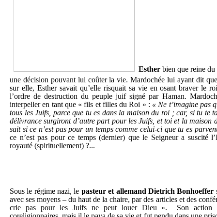
Esther
bien que reine du
une décision pouvant lui coûter la vie. Mardochée lui ayant dit que 
sur elle, Esther savait qu’elle risquait sa vie en osant braver le 
l’ordre de destruction du peuple juif signé par Haman. Mardoché
interpeller en tant que « fils et filles du Roi » :
« Ne t’imagine pas q
tous les Juifs, parce que tu es dans la maison du roi ; car, si tu te t
délivrance surgiront d’autre part pour les Juifs, et toi et la maison 
sait si ce n’est pas pour un temps comme celui-ci que tu es parven
ce n’est pas pour ce temps (dernier) que le Seigneur a suscité l’E
royauté (spirituellement) ?...
Sous le régime nazi, le
pasteur et allemand Dietrich Bonhoeffer
s
avec ses moyens – du haut de la chaire, par des articles et des confére
crie pas pour les Juifs ne peut louer Dieu ». Son action 
coreligionnaires, mais il le paya de sa vie et fut pendu dans une priso