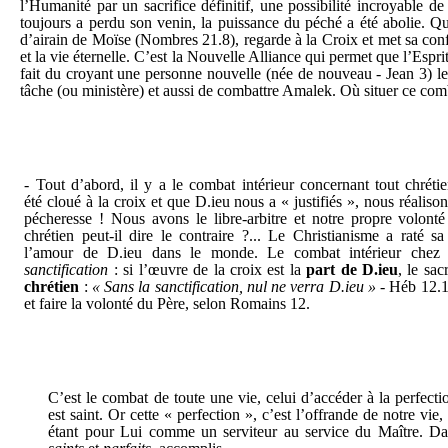
l’Humanité par un sacrifice définitif, une possibilité incroyable de
toujours a perdu son venin, la puissance du péché a été abolie. Q
d’airain de Moïse (Nombres 21.8), regarde à la Croix et met sa confi
et la vie éternelle. C’est la Nouvelle Alliance qui permet que l’Espri
fait du croyant une personne nouvelle (née de nouveau - Jean 3) le
tâche (ou ministère) et aussi de combattre Amalek. Où situer ce com
- Tout d’abord, il y a le combat intérieur concernant tout chrét
été cloué à la croix et que D.ieu nous a « justifiés », nous réaliso
pécheresse ! Nous avons le libre-arbitre et notre propre volont
chrétien peut-il dire le contraire ?... Le Christianisme a raté s
l’amour de D.ieu dans le monde. Le combat intérieur chez l
sanctification
: si l’œuvre de la croix est la
part de D.ieu
, le sac
chrétien
:
« Sans la sanctification, nul ne verra D.ieu »
- Héb 12.1
et faire la volonté du Père, selon Romains 12.
C’est le combat de toute une vie, celui d’accéder à la perfect
est saint. Or cette « perfection », c’est l’offrande de notre vie
étant pour Lui comme un serviteur au service du Maître. Dans