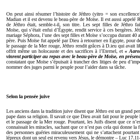
On peut ainsi résumer l’histoire de Jéthro (yitro = son excellence) 
Madian et il est devenu le beau-père de Moïse. Il est aussi appelé
de Jéthro était, semble-t-il, son titre. Les sept filles de Jéthro fa
Moïse, qui s’était enfui d’Égypte, rendit service à ces bergères. Jét
mariage Séphora, l’une des sept filles et Moïse s’occupa durant 40
père. Puis Moïse fut appelé par Dieu à retourner en Égypte, pour d
le passage de la Mer rouge, Jéthro rendit grâces à D.ieu qui avait li
offrit même un holocauste et des sacrifices à l’Eternel, et
« Aaron
vinrent participer au repas avec le beau-père de Moïse, en présen
constatant que Moïse s’épuisait à trancher des litiges de peu d’impo
nommer des juges parmi le peuple pour l’aider dans sa tâche.
Selon la pensée juive
Les anciens dans la tradition juive disent que Jéthro est un grand p
pape dans sa religion. Il savait ce que Dieu avait fait pour le peuple 
et le passage de la Mer rouge. Pourtant, les Juifs disent que ce n’est
connaissait les miracles, sachant que ce n’est pas cela qui donne la 
des personnes guéries miraculeusement qui ne s’attachent pourtant 
lépreux dont un seul est revenu vers Jésus, le démontre – Luc 17.11