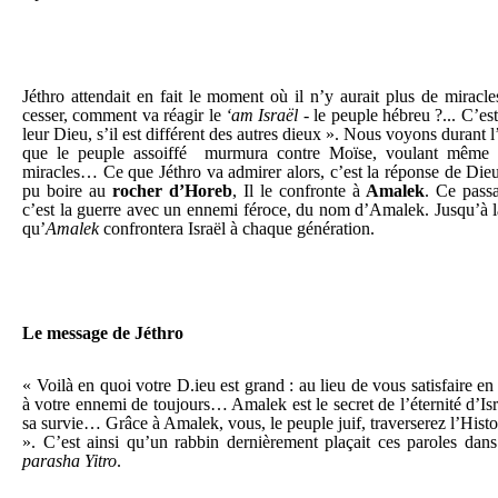
Jéthro attendait en fait le moment où il n’y aurait plus de miracl
cesser, comment va réagir le
‘am Israël
- le peuple hébreu ?... C’es
leur Dieu, s’il est différent des autres dieux ». Nous voyons durant 
que le peuple assoiffé murmura contre Moïse, voulant même le 
miracles… Ce que Jéthro va admirer alors, c’est la réponse de Dieu 
pu boire au
rocher d’Horeb
, Il le confronte à
Amalek
. Ce pass
c’est la guerre avec un ennemi féroce, du nom d’Amalek. Jusqu’à la
qu’
Amalek
confrontera Israël à chaque génération.
Le message de Jéthro
« Voilà en quoi votre D.ieu est grand : au lieu de vous satisfaire e
à votre ennemi de toujours… Amalek est le secret de l’éternité d’Isr
sa survie… Grâce à Amalek, vous, le peuple juif, traverserez l’His
». C’est ainsi qu’un rabbin dernièrement plaçait ces paroles dan
parasha Yitro
.