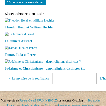
S'inscrire à la newsletter
Vous aimerez aussi :
Theodor Herzl et William Hechler
La lumière d'Israël
Tamar, Juda et Perets
Judaïsme et Christianisme - deux religions distinctes ?...
Le mystère de la souffrance
L’hu
Voir le profil de
Pasteur Gerald FRUHINSHOLZ
sur le portail Overblog
Top articles
Contact
Signaler un abus
C.G.U.
Cookies et données personnelles