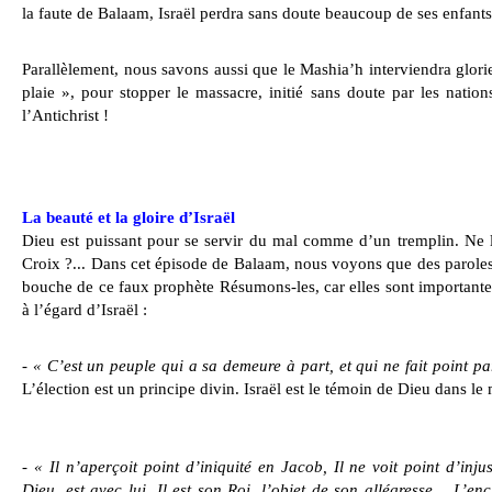
la faute de Balaam, Israël perdra sans doute beaucoup de ses enfants
Parallèlement, nous savons aussi que le Mashia’h interviendra glori
plaie », pour stopper le massacre, initié sans doute par les natio
l’Antichrist !
La beauté et la gloire d’Israël
Dieu est puissant pour se servir du mal comme d’un tremplin. Ne l’a
Croix ?... Dans cet épisode de Balaam, nous voyons que des paroles
bouche de ce faux prophète Résumons-les, car elles sont importante
à l’égard d’Israël :
- « C’est un peuple qui a sa demeure à part, et qui ne fait point pa
L’élection est un principe divin. Israël est le témoin de Dieu dans l
- « Il n’aperçoit point d’iniquité en Jacob, Il ne voit point d’injus
Dieu, est avec lui, Il est son Roi, l’objet de son allégresse… L’e