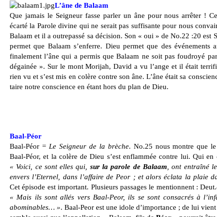
L’âne de Balaam
Que jamais le Seigneur fasse parler un âne pour nous arrêter ! Ce
écarté la Parole divine qui ne serait pas suffisante pour nous convai
Balaam et il a outrepassé sa décision. Son « oui » de No.22 :20 est 
permet que Balaam s’enferre. Dieu permet que des événements ar
finalement l’âne qui a permis que Balaam ne soit pas foudroyé par 
dégainée ». Sur le mont Morijah, David a vu l’ange et il était terrif
rien vu et s’est mis en colère contre son âne. L’âne était sa conscien
taire notre conscience en étant hors du plan de Dieu.
Baal-Péor
Baal-Péor =
Le Seigneur de la brèche
. No.25 nous montre que le 
Baal-Péor, et la colère de Dieu s’est enflammée contre lui. Qui en é
« Voici, ce sont elles qui,
sur la parole de Balaam
, ont entraîné le
envers l’Eternel, dans l’affaire de Peor ; et alors éclata la plaie d
Cet épisode est important. Plusieurs passages le mentionnent : Deut.4
« Mais ils sont allés vers Baal-Peor, ils se sont consacrés à l’in
abominables… »
. Baal-Peor est une idole d’importance ; de lui vien