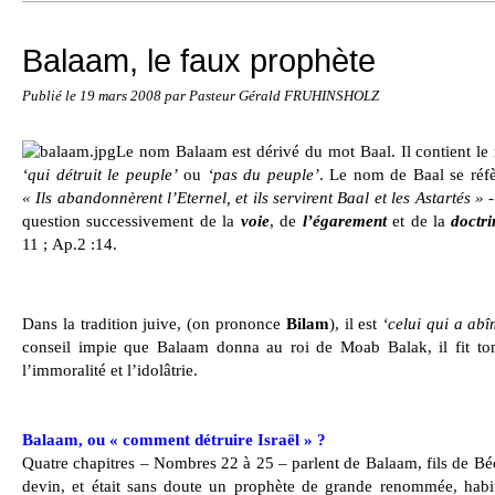
Balaam, le faux prophète
Publié le
19 mars 2008
par Pasteur Gérald FRUHINSHOLZ
Le nom Balaam est dérivé du mot Baal. Il contient l
‘qui détruit le peuple’
ou
‘pas du peuple’
. Le nom de Baal se réfè
« Ils abandonnèrent l’Eternel, et ils servirent Baal et les Astartés »
-
question successivement de la
voie
, de
l’égarement
et de la
doctri
11 ; Ap.2 :14.
Dans la tradition juive, (on prononce
Bilam
), il est
‘celui qui a abî
conseil impie que Balaam donna au roi de Moab Balak, il fit tom
l’immoralité et l’idolâtrie.
Balaam, ou « comment détruire Israël » ?
Quatre chapitres – Nombres 22 à 25 – parlent de Balaam, fils de Bé
devin, et était sans doute un prophète de grande renommée, habi