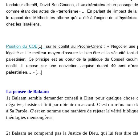
fondateur d'Israël, David Ben Gourion, d’ «
extrémiste
» et un passage déf
comme étant des actes de «
terrorisme
»…. En parlant de l'impact de la 
le rapport des Méthodistes affirme qu'il a été à l'origine de «
l'hystérie
»
chez les Israéliens.
Position du COE
[1]
sur le conflit au Proche-Orient
: « Négocier une 
légalité est le meilleur moyen d’assurer le bien-être et la sécurité tant
palestinien. Ce principe est au cœur de la politique du Conseil œcum
conflit. Il repose sur une conviction acquise durant
40 ans d’occu
palestinien…
» […]
La pensée de Balaam
1) Balaam semble demander conseil à Dieu pour quelque chose d’
négative, insiste et finit par obtenir un accord. C’est
un refus non d
à Sa Parole. C’est en somme une manière de rejeter la vérité biblique
théologies mensongères.
2) Balaam ne comprend pas la Justice de Dieu, qui lui fera dire cl