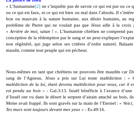
La justice de Dieu
« L’humanisme
[2]
ne s’inquiète pas de savoir ce qui est pur ou ce qui
ou ce qui est faux, ni ce qui est bien ou mal dans l’absolu. Il s’intér
bon ou mauvais à la nature humaine, aux désirs humains, au reg
problème de Pierre qui ne voulait pas que Jésus aille à la croix 
«
Arrière de moi, satan ! »
. L’humaniste chrétien ne comprend pas la
conception de la rédemption par le sang et ne peut expliquer l’expi
non régénéré, qui juge selon ses critères d’ordre naturel. Balaam 
maudit, comme tout peuple qui est pécheur.
Nous-mêmes en tant que chrétiens ne pouvons être maudits car Die
sang de l’Agneau. Jésus a pris sur Lui toute malédiction :
« 
malédiction de la loi, étant devenu malédiction pour nous, car il e
est pendu au bois » -
Gal.3:13
.
Israël bénéficie à l’avance d’une e
d’Israël ont vu dans le désert le serpent d’airain attaché au bois, i
Moïse avait frappé. Ils sont gravés sur la main de l’Eternel :
« Voici
Tes murs sont toujours devant mes yeux »
- Es.49:16.