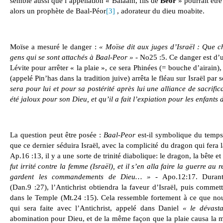
semble aussi que l’appellation « Balaam, fils de
Béor
» pourrait être
alors un prophète de Baal-Péor
[3]
, adorateur du dieu moabite.
Moïse a mesuré le danger :
« Moïse dit aux juges d’Israël : Que 
gens qui se sont attachés à Baal-Peor »
- No25 :5. Ce danger est d’u
Lévite pour arrêter « la plaie », ce sera Phinées (= bouche d’airain), 
(appelé Pin’has dans la tradition juive) arrêta le fléau sur Israël par
sera pour lui et pour sa postérité après lui une alliance de sacrific
été jaloux pour son Dieu, et qu’il a fait l’expiation pour les enfants 
La question peut être posée :
Baal-Peor
est-il symbolique du temps
que ce dernier séduira Israël, avec la complicité du dragon qui fera 
Ap.16 :13, il y a une sorte de trinité diabolique: le dragon, la bête e
fut irrité contre la femme (Israël), et il s’en alla faire la guerre au 
gardent les commandements de Dieu… »
- Apo.12:17. Duran
(Dan.9 :27), l’Antichrist obtiendra la faveur d’Israël, puis comme
dans le Temple (Mt.24 :15). Cela ressemble fortement à ce que nou
qui sera faite avec l’Antichrist, appelé dans Daniel
« le dévast
abomination pour Dieu, et de la même façon que la plaie causa la mo