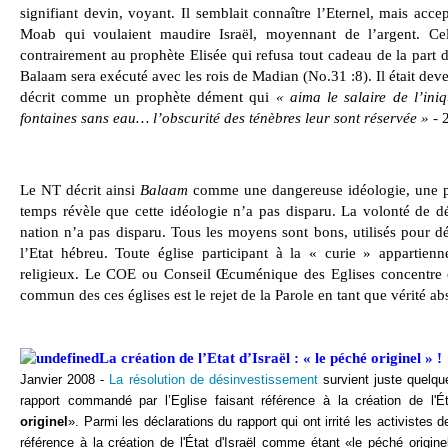
signifiant devin, voyant. Il semblait connaître l’Eternel, mais acce
Moab qui voulaient maudire Israël, moyennant de l’argent. Cel
contrairement au prophète Elisée qui refusa tout cadeau de la part 
Balaam sera exécuté avec les rois de Madian (No.31 :8). Il était deven
décrit comme un prophète dément qui
« aima le salaire de l’iniq
fontaines sans eau… l’obscurité des ténèbres leur sont réservée »
- 2
Le NT décrit ainsi
Balaam
comme une dangereuse idéologie, une per
temps révèle que cette idéologie n’a pas disparu. La volonté de dé
nation n’a pas disparu. Tous les moyens sont bons, utilisés pour d
l’Etat hébreu. Toute église participant à la « curie » appartie
religieux. Le COE ou Conseil Œcuménique des Eglises concentre c
commun des ces églises est le rejet de la Parole en tant que vérité ab
La création de l’Etat d’Israël : « le péché originel » !
Janvier 2008 -
La résolution de désinvestissement
survient juste quelqu
rapport commandé par l’Eglise faisant référence à la création de l'Ét
originel
». Parmi les déclarations du rapport qui ont irrité les activistes 
référence à la création de l'État d'Israël comme étant «le péché origine