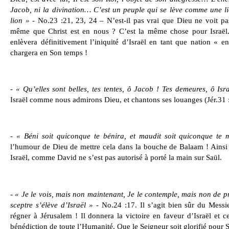
Jacob, ni la divination… C’est un peuple qui se lève comme une l
lion »
- No.23 :21, 23, 24 – N’est-il pas vrai que Dieu ne voit pas
même que Christ est en nous ? C’est la même chose pour Israël.
enlèvera définitivement l’iniquité d’Israël en tant que nation « e
chargera en Son temps !
- « Qu’elles sont belles, tes tentes, ô Jacob ! Tes demeures, ô Isr
Israël comme nous admirons Dieu, et chantons ses louanges (Jér.31 
- « Béni soit quiconque te bénira, et maudit soit quiconque te
l’humour de Dieu de mettre cela dans la bouche de Balaam ! Ains
Israël, comme David ne s’est pas autorisé à porté la main sur Saül.
- « Je le vois, mais non maintenant, Je le contemple, mais non de p
sceptre s’élève d’Israël »
- No.24 :17. Il s’agit bien sûr du Messi
régner à Jérusalem ! Il donnera la victoire en faveur d’Israël et c
bénédiction de toute l’Humanité. Que le Seigneur soit glorifié pour Se