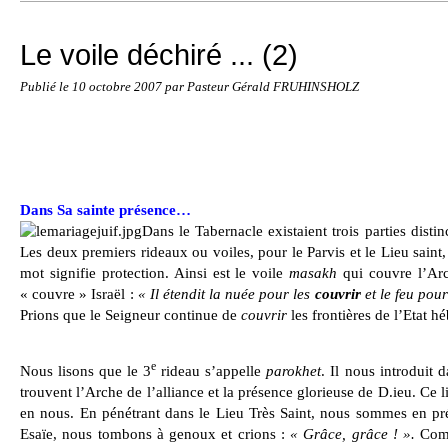
Le voile déchiré ... (2)
Publié le
10 octobre 2007
par Pasteur Gérald FRUHINSHOLZ
Dans Sa sainte présence…
Dans le Tabernacle existaient trois parties distin
Les deux premiers rideaux ou voiles, pour le Parvis et le Lieu sain
mot signifie protection. Ainsi est le voile
masakh
qui couvre l’Ar
« couvre » Israël :
« Il étendit la nuée pour les
couvrir
et le feu pour
Prions que le Seigneur continue de
couvrir
les frontières de l’Etat h
e
Nous lisons que le 3
rideau s’appelle
parokhet
. Il nous introduit d
trouvent l’Arche de l’alliance et la présence glorieuse de D.ieu. Ce li
en nous. En pénétrant dans le Lieu Très Saint, nous sommes en p
Esaïe, nous tombons à genoux et crions :
« Grâce, grâce ! ».
Comm