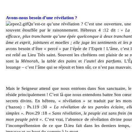
Avons-nous besoin d’une révélation ?
Qu’est-ce qu’une révélation ? C’est une ouverture, une 
souvent étouffée par le raisonnement. Hébreux 4 :12 dit :
« La 
efficace, plus tranchante qu’une épée quelconque à deux tranchant
âme et esprit, jointures et moelles ; elle juge les sentiments et les
avons besoin d’être « percé » par l’épée de l’Esprit ! L’âme, c’est l
est relié au Lieu Très saint. Souvent les chrétiens ont plaisir de se 
sont la
Ménorah
, la
table des pains
et
l’autel des parfums.
L’Ég
louange – c’est l’âme qui se réjouit et bien sûr, ce n’est pas mauvais.
Mais le Seigneur attend que nous entrions dans Son sanctuaire, le 
réside principalement ! C’est là que nous entendons battre Son cœu
secrets divins. En hébreu, « révélation » se traduit par les mot
(‘hazon) : Ps.119 :30
« La révélation de tes paroles éclaire, el
simples ».
Prov.29 :18
« Sans révélation, le peuple est sans frein (m
mon peuple périt »
. C’est vrai, l’absence de révélation divine po
l’incompréhension de ce que D.ieu fait dans les derniers temps
impasse et au bout du compte à la mort.