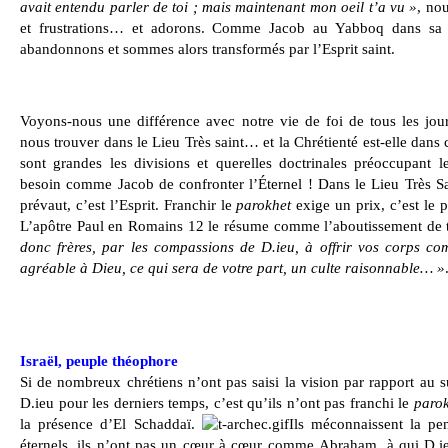
avait entendu parler de toi ; mais maintenant mon oeil t’a vu »
, no
et frustrations… et adorons. Comme Jacob au Yabboq dans sa l
abandonnons et sommes alors transformés par l’Esprit saint.
Voyons-nous une différence avec notre vie de foi de tous les jou
nous trouver dans le Lieu Très saint… et la Chrétienté est-elle dans ce
sont grandes les divisions et querelles doctrinales préoccupant l
besoin comme Jacob de confronter l’Éternel ! Dans le Lieu Très Sain
prévaut, c’est l’Esprit. Franchir le
parokhet
exige un prix, c’est le p
L’apôtre Paul en Romains 12 le résume comme l’aboutissement de t
donc frères, par les compassions de D.ieu, à offrir vos corps com
agréable à Dieu, ce qui sera de votre part, un culte raisonnable… »
Israël, peuple théophore
Si de nombreux chrétiens n’ont pas saisi la vision par rapport au s
D.ieu pour les derniers temps, c’est qu’ils n’ont pas franchi le
paro
la présence d’El Schaddaï.
Ils méconnaissent la pe
éternels, ils n’ont pas un cœur à cœur comme
Abraham, à qui D.ieu