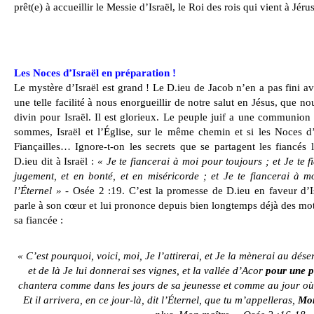
prêt(e) à accueillir le Messie d’Israël, le Roi des rois qui vient à Jér
Les Noces d’Israël en préparation !
Le mystère d’Israël est grand ! Le D.ieu de Jacob n’en a pas fini av
une telle facilité à nous enorgueillir de notre salut en Jésus, que n
divin pour Israël. Il
est glorieux. Le peuple juif a une communion 
sommes, Israël et l’Église, sur le même chemin et si les Noces d’I
Fiançailles… Ignore-t-on les secrets que se partagent les fiancés l
D.ieu dit à Israël :
« Je te fiancerai à moi pour toujours ; et Je te f
jugement, et en bonté, et en miséricorde ; et Je te fiancerai à mo
l’Éternel »
- Osée 2 :19. C’est la promesse de D.ieu en faveur d’Is
parle à son cœur et lui prononce depuis bien longtemps déjà des m
sa fiancée :
« C’est pourquoi, voici, moi, Je l’attirerai, et Je la mènerai au déser
et de là Je lui donnerai ses vignes, et la vallée d’Acor
pour une p
chantera comme dans les jours de sa jeunesse et comme au jour où
Et il arrivera, en ce jour-là, dit l’Éternel, que tu m’appelleras,
Mo