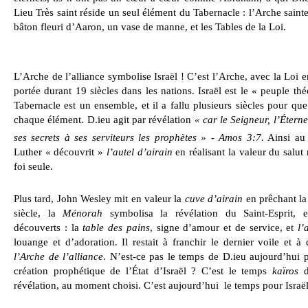
Lieu Très saint réside un seul élément du Tabernacle : l’Arche sainte
bâton fleuri d’Aaron, un vase de manne, et les Tables de la Loi.
L’Arche de l’alliance symbolise Israël ! C’est l’Arche, avec la Loi e
portée durant 19 siècles dans les nations. Israël est le « peuple thé
Tabernacle est un ensemble, et il a fallu plusieurs siècles pour que
chaque élément. D.ieu agit par révélation
« car le Seigneur, l’Éterne
ses secrets à ses serviteurs les prophètes » - Amos 3:7.
Ainsi au
Luther « découvrit »
l’autel d’airain
en réalisant la valeur du salut
foi seule.
Plus tard, John Wesley mit en valeur la
cuve d’airain
en prêchant la 
siècle, la
Ménorah
symbolisa la révélation du Saint-Esprit, e
découverts : la
table des pains
, signe d’amour et de service, et
l’
louange et d’adoration. Il restait à franchir le dernier voile et à
l’Arche de l’alliance
. N’est-ce pas le temps de D.ieu aujourd’hui p
création prophétique de l’État d’Israël ? C’est le temps
kaïros
d
révélation, au moment choisi. C’est aujourd’hui
le temps pour Israël