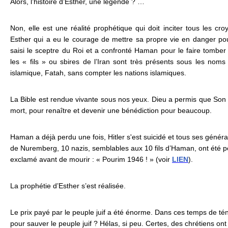
Alors, l’histoire d’Esther, une légende ? …
Non, elle est une réalité prophétique qui doit inciter tous les cr
Esther qui a eu le courage de mettre sa propre vie en danger pour
saisi le sceptre du Roi et a confronté Haman pour le faire tomber a
les « fils » ou sbires de l’Iran sont très présents sous les nom
islamique, Fatah, sans compter les nations islamiques.
La Bible est rendue vivante sous nos yeux. Dieu a permis que Son p
mort, pour renaître et devenir une bénédiction pour beaucoup.
Haman a déjà perdu une fois, Hitler s'est suicidé et tous ses génér
de Nuremberg, 10 nazis, semblables aux 10 fils d’Haman, ont été pe
exclamé avant de mourir : « Pourim 1946 ! » (voir
LIEN
).
La prophétie d’Esther s’est réalisée.
Le prix payé par le peuple juif a été énorme. Dans ces temps de ténèb
pour sauver le peuple juif ? Hélas, si peu. Certes, des chrétiens ont