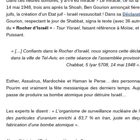
Dans ces heures sombres, y a-t-il eu miracle ? Le miracle, ce fut la c
14 mai 1948, trois ans après la Shoah, Ben Gourion annonçait fiè
juifs, la création d'un Etat juif - Israël ressuscitait ! Dans sa
Déclara
Gourion, respectant le jour de Shabbat, signa le texte (avec 36 autr
du
« Rocher d’Israël »
-
Tsur Yisrael
, faisant référence à Moïse, et
Puissant.
« […] Confiants dans le Rocher d'Israël, nous signons cette déclara
dans la ville de Tel-Aviv, en cette séance de l'assemblée provisoire
Chabbat, 5 Iyar 5708, 14 mai 1948 »
Esther, Assuérus, Mardochée et Haman le Perse… des personnages
Pourim est vraiment la fête messianique des derniers temps. Aujou
passe de produire sa bombe atomique pour détruire Israël…
Les experts le disent :
« L'organisme de surveillance nucléaire de 
des particules d'uranium enrichi à 83,7 % en Iran, juste en de
fabrication d'une bombe atomique »
.