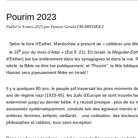
Pourim 2023
Publié le
9 mars 2023
par Pasteur Gerald FRUHINSHOLZ
Selon le livre d’Esther, Mardochée
a prescrit de
« célébrer une fê
e
le 15
jour du mois d’Adar »
(Est 9 :21). En Israël, la
Meguilat-Est
d'Esther) est lue entièrement dans les synagogues et dans la rue. 
siècle, la Bible va être lue publiquement, et "Pourim", la fête biblique
Haman sera joyeusement fêtée en Israël !
Il y a quelques 80 ans, le peuple juif traversait les pires moments d
ans de régime nazi (1933-45), les Juifs d'Europe se sont trouvés f
exterminer jusqu'au dernier bébé. Il y réussit presque : plus de six m
assassinés systématiquement, conduits tels des agneaux menés à
entières, femmes, enfants, vieillards… une civilisation, des docteurs, 
philosophes et rabbins, tous sans exception.