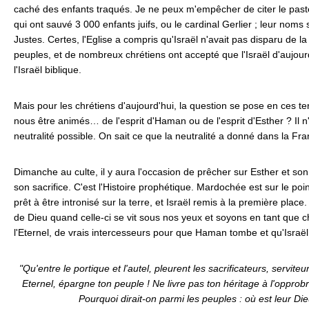
caché des enfants traqués. Je ne peux m'empêcher de citer le pas
qui ont sauvé 3 000 enfants juifs, ou le cardinal Gerlier ; leur n
Justes. Certes, l'Eglise a compris qu'Israël n'avait pas disparu de l
peuples, et de nombreux chrétiens ont accepté que l'Israël d'aujourd
l'Israël biblique.
Mais pour les chrétiens d'aujourd'hui, la question se pose en ces te
nous être animés… de l'esprit d'Haman ou de l'esprit d'Esther ? Il n'
neutralité possible. On sait ce que la neutralité a donné dans la Fra
Dimanche au culte, il y aura l'occasion de prêcher sur Esther et so
son sacrifice. C'est l'Histoire prophétique. Mardochée est sur le point
prêt à être intronisé sur la terre, et Israël remis à la première plac
de Dieu quand celle-ci se vit sous nos yeux et soyons en tant que ch
l'Eternel, de vrais intercesseurs pour que Haman tombe et qu'Israël
"Qu'entre le portique et l'autel, pleurent les sacrificateurs, serviteur
Eternel, épargne ton peuple ! Ne livre pas ton héritage à l'opprobre
Pourquoi dirait-on parmi les peuples : où est leur Die