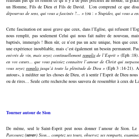
réalisant pas qu’ils renient ce qu’il y a de plus précieux au monde, la grâc
un Homme, Fils de Dieu et Fils de David. L’on comprend ce que disai
dépourvus de sens, qui vous a fascinés ?... »
(ou :
« Stupides, qui vous a en
Cette fascination est aussi grave que ceux, dans l’Eglise, qui refusent l’Espr
nous remplit, pas seulement Celui qui nous fait naître de nouveau, ma
baptisés, immergés ! Bien sûr, ce n’est pas un acte unique, bien que ceux
une expérience inoubliable, mais c’est également un besoin permanent. Pau
enivrés de vin, mais soyez continuellement
remplis
de l’Esprit »
(Eph :18)
en vos cœurs… que vous puissiez connaitre l’amour de Christ qui surpasse
vous soyez
remplis
jusqu’à toute la plénitude de Dieu »
(Eph 3 :14-21). A
autour», à méditer sur les choses de Dieu, et à sentir l’Esprit de Dieu nous
ou de rires… Seule cette recherche nous sauvera de ressembler à ceux de L
Tourner autour de Sion
De même, seul le Saint-Esprit peut nous donner l’amour de Sion. L
Parcourez (
savav
) Sion… comptez ses tours, observez ses remparts, examine