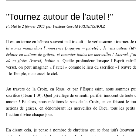
"Tournez autour de l'autel !"
Publié le
2 février 2017
par Pasteur Gerald FRUHINSHOLZ
Il est un terme en hébreu souvent mal traduit – le verbe
savav
: tourner. Je 
lave mes mains dans l’innocence (niqayon = pureté) ; Je vais autour (
sa
éclater en actions de grâces, et raconter toutes tes merveilles ! Eternel, j’a
où ta gloire (kavod) habite ».
Quelle profondeur lorsque l’Esprit rafraî
verset, on peut imaginer « l’autel » comme le lieu du sacrifice - l’œuvre d
- le Temple, mais aussi le ciel.
Au travers de la Croix, en Jésus, et par l’Esprit saint, nous sommes pur
sacrifice (1Jean 1 :9). Quel privilège de se sentir purifié, innocent de toute
amour ! Et alors, nous méditons le sens de la Croix, en en faisant le tou
actions de grâces, en dénombrant les merveilles de Dieu, tous les petits 
l’action divine chaque jour.
En disant cela, je pense à nombre de chrétiens qui se font juifs (souvent