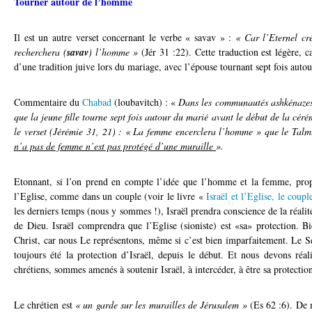
Tourner autour de l’homme
Il est un autre verset concernant le verbe « savav » :
« Car l’Eternel cr
recherchera (
savav
) l’homme »
(Jér 31 :22). Cette traduction est légère, 
d’une tradition juive lors du mariage, avec l’épouse tournant sept fois auto
Commentaire du
Chabad
(loubavitch) : «
Dans les communautés ashkénazes 
que la jeune fille tourne sept fois autour du marié avant le début de la cér
le verset (Jérémie 31, 21) : « La femme encerclera l’homme » que le Tal
n’a pas de femme n’est pas protégé d’une muraille
».
Etonnant, si l’on prend en compte l’idée que l’homme et la femme, proph
l’Eglise, comme dans un couple (voir le livre «
Israël et l’Eglise, le coup
les derniers temps (nous y sommes !), Israël prendra conscience de la réali
de Dieu. Israël comprendra que l’Eglise (sioniste) est «sa» protection. B
Christ, car nous Le représentons, même si c’est bien imparfaitement. Le Se
toujours été la protection d’Israël, depuis le début. Et nous devons ré
chrétiens, sommes amenés à soutenir Israël, à intercéder, à être sa protectio
Le chrétien est
« un garde sur les murailles de Jérusalem »
(Es 62 :6). De m