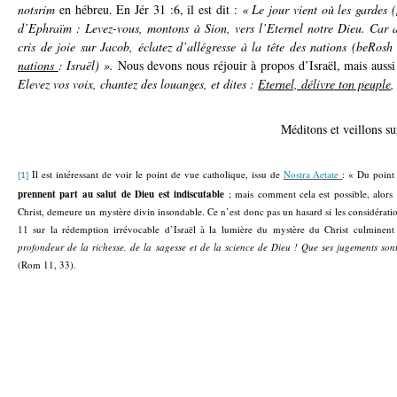
notsrim
en hébreu. En Jér 31 :6, il est dit :
« Le jour vient où les gardes (
d’Ephraïm : Levez-vous, montons à Sion, vers l’Eternel notre Dieu. Car ai
cris de joie sur Jacob, éclatez d’allégresse à la tête des nations (beR
nations
: Israël) ».
Nous devons nous réjouir à propos d’Israël, mais aussi
Elevez vos voix, chantez des louanges, et dites :
Eternel, délivre ton peuple
,
Méditons et veillons su
Il est intéressant de voir le point de vue catholique, issu de
Nostra Aetate
: « Du point
[1]
prennent part au salut de Dieu est indiscutable
; mais comment cela est possible, alors 
Christ, demeure un mystère divin insondable. Ce n’est donc pas un hasard si les considérati
11 sur la rédemption irrévocable d’Israël à la lumière du mystère du Christ culminen
profondeur de la richesse, de la sagesse et de la science de Dieu ! Que ses jugements son
(Rom 11, 33)
.