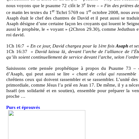
e
nous voyons que le psaume 72 clôt le 3
livre –
« Fin des prières de
er
er
ce matin les textes du 1
Tichri 5769 ou 1
octobre 2008, nous avo
Asaph était le chef des chantres de David et il peut aussi se tradui
Asaph désigne d’une certaine façon les croyants qui louent le Seigne
aussi le prophète, le « voyant » (2Chron 29.30), comme Jeduthun 
roi david.
1Ch 16:7
« En ce jour, David chargea pour la 1ère fois
Asaph
et se
1Ch 16:37
« David laissa là, devant l’arche de l’alliance de l’É
qu’ils soient continuellement de service devant l’arche, selon l’ordr
Saisissons cette pensée prophétique à propos du Psaume 73
– 
d’Asaph, qui peut aussi se lire
« chant de celui qui rassemble 
chrétiens ceux qui doivent rassembler et se rassembler. L’unité des
primordiale, comme Jésus l’a prié en Jean 17. De même, il y a nécess
Israël (en solidarité et en soutien), ensemble pour préparer la ve
proche …
Purs et éprouvés