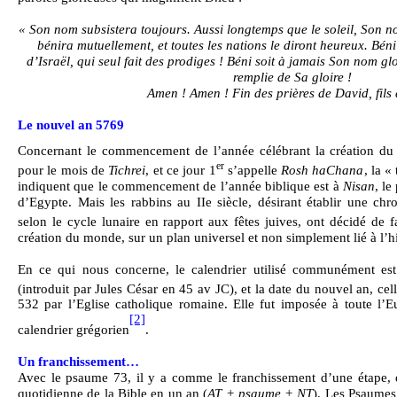
« Son nom subsistera toujours. Aussi longtemps que le soleil, Son n
bénira mutuellement, et toutes les nations le diront heureux. Béni
d’Israël, qui seul fait des prodiges ! Béni soit à jamais Son nom glo
remplie de Sa gloire !
Amen ! Amen ! Fin des prières de David, fils 
Le nouvel an 5769
Concernant le commencement de l’année célébrant la création du
er
pour le mois de
Tichrei
, et ce jour 1
s’appelle
Rosh haChana
, la «
indiquent que le commencement de l’année biblique est à
Nisan
, le
d’Egypte. Mais les rabbins au IIe siècle, désirant établir une chr
selon le cycle lunaire en rapport aux fêtes juives, ont décidé de f
création du monde, sur un plan universel et non simplement lié à l’hi
En ce qui nous concerne, le calendrier utilisé communément est
(introduit par Jules César en 45 av JC), et la date du nouvel an, ce
532 par l’Eglise catholique romaine. Elle fut imposée à toute l’
[2]
calendrier grégorien
.
Un franchissement…
Avec le psaume 73, il y a comme le franchissement d’une étape, q
quotidienne de la Bible en un an (
AT + psaume + NT
). Les Psaumes 