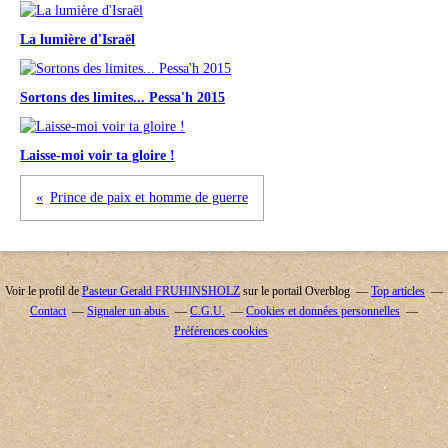
La lumière d'Israël
Sortons des limites... Pessa'h 2015
Laisse-moi voir ta gloire !
Prince de paix et homme de guerre
Voir le profil de
Pasteur Gerald FRUHINSHOLZ
sur le portail Overblog
Top articles
Contact
Signaler un abus
C.G.U.
Cookies et données personnelles
Préférences cookies