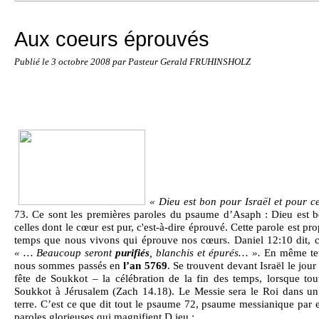
Aux coeurs éprouvés
Publié le
3 octobre 2008
par Pasteur Gerald FRUHINSHOLZ
« Dieu est bon pour Israël et pour c
73. Ce sont les premières paroles du psaume d’Asaph : Dieu est b
celles dont le cœur est pur, c'est-à-dire éprouvé. Cette parole est pr
temps que nous vivons qui éprouve nos cœurs. Daniel 12:10 dit, c
« … Beaucoup seront
purifiés
, blanchis et épurés… ».
En même temp
nous sommes passés en
l’an 5769
. Se trouvent devant Israël le jou
fête de Soukkot – la célébration de la fin des temps, lorsque tout
Soukkot à Jérusalem (Zach 14.18). Le Messie sera le Roi dans un
terre. C’est ce que dit tout le psaume 72, psaume messianique par 
paroles glorieuses qui magnifient D.ieu :