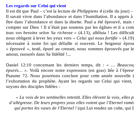
Les regards sur Celui qui vient
Il est dit que Paul – c’est la lecture de
Philippiens 4
(celle du jour) –
Il savait vivre dans l’abondance et dans l’humiliation. Il a appris à 
être dans l’abondance et dans la disette. Paul a été éprouvé, mais
compter sur Dieu ! Il n’était pas soutenu par les églises et il a co
tous vos besoins selon Sa richesse »
(4.13)
,
alléluia ! Les difficul
nous obligent à lever les yeux vers
« Celui qui nous fortifie »
(4.19
nécessaire à notre foi qui défaille si souvent. Le Seigneur épro
« éprouvé », testé, épuré au creuset, nous sommes éprouvés par le 
amour, rassurés dans Sa fidélité !...
Daniel 12:10 concernant les derniers temps, dit :
« … Beaucou
épurés… ».
Voilà encore notre expression (en gras) liée à l’épre
Psaume 72. Nous pourrions conclure pour cette année nouvelle (se
l’exhortation du prophète. Ayant les regards sur Celui qui vient, 
soyons des disciples fidèles :
« La voix de tes sentinelles retentit. Elles élèvent la voix, elle
d’allégresse. De leurs propres yeux elles voient que l’Eternel ra
qui portez les vases de l’Eternel !
(qui Lui rendez un culte, qui