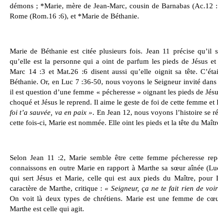
démons ; *Marie, mère de Jean-Marc, cousin de Barnabas (Ac.12 :1
Rome (Rom.16 :6), et *Marie de Béthanie.
Marie de Béthanie est citée plusieurs fois. Jean 11 précise qu’il 
qu’elle est la personne qui a oint de parfum les pieds de Jésus et
Marc 14 :3 et Mat.26 :6 disent aussi qu’elle oignit sa tête. C’é
Béthanie. Or, en Luc 7 :36-50, nous voyons le Seigneur invité dans 
il est qu
estion d’une femme « pécheresse » oignant les pieds de Jésu
choqué et Jésus le reprend. Il aime le geste de foi de cette femme et 
foi t’a sauvée, va en paix »
. En Jean 12, nous voyons l’histoire se r
cette fois-ci, Marie est nommée. Elle oint les pieds et la tête du Maîtr
Selon Jean 11 :2, Marie semble être cette femme pécheresse rep
connaissons en outre Marie en rapport à Marthe sa sœur aînée (Luc
qui sert Jésus et Marie, celle qui est aux pieds du Maître, pour 
caractère de Marthe, critique :
« Seigneur, ça ne te fait rien de voi
On voit là deux types de chrétiens. Marie est une femme de cœur
Marthe est celle qui agit.