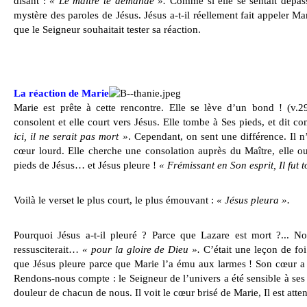
disant :
« Le maître te demande ».
Comme si elle se sentait dépas
mystère des paroles de Jésus. Jésus a-t-il réellement fait appeler Mar
que le Seigneur souhaitait tester sa réaction.
La réaction de Marie
Marie est prête à cette rencontre. Elle se lève d’un bond ! (v.2
consolent et elle court vers Jésus. Elle tombe à Ses pieds, et dit 
ici, il ne serait pas mort »
. Cependant, on sent une différence. Il n
cœur lourd. Elle cherche une consolation auprès du Maître, elle o
pieds de Jésus… et Jésus pleure !
« Frémissant en Son esprit, Il fut 
Voilà le verset le plus court, le plus émouvant :
« Jésus pleura ».
Pourquoi Jésus a-t-il pleuré ? Parce que Lazare est mort ?... No
ressusciterait…
« pour la gloire de Dieu ».
C’était une leçon de foi
que Jésus pleure parce que Marie l’a ému aux larmes ! Son cœur a
Rendons-nous compte : le Seigneur de l’univers a été sensible à ses pl
douleur de chacun de nous. Il voit le cœur brisé de Marie, Il est atten