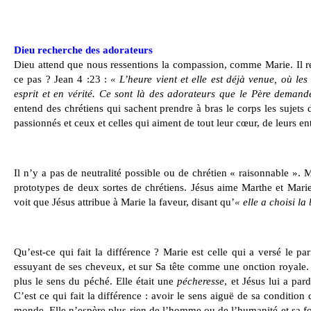
Dieu recherche des adorateurs
Dieu attend que nous ressentions la compassion, comme Marie. Il re
ce pas ? Jean 4 :23 :
« L’heure vient et elle est déjà venue, où le
esprit et en vérité. Ce sont là des adorateurs que le Père demand
entend des chrétiens qui sachent prendre à bras le corps les sujets d
passionnés et ceux et celles qui aiment de tout leur cœur, de leurs ent
Il n’y a pas de neutralité possible ou de chrétien « raisonnable ». 
prototypes de deux sortes de chrétiens. Jésus aime Marthe et Mar
voit que Jésus attribue à Marie la faveur, disant qu’
« elle a choisi la
Qu’est-ce qui fait la différence ? Marie est celle qui a versé le pa
essuyant de ses cheveux, et sur Sa tête comme une onction royale. 
plus le sens du péché. Elle était une
pécheresse
, et Jésus lui a par
C’est ce qui fait la différence : avoir le sens aiguë de sa condition
monde. Elle n’espère plus rien de l’homme ou de l’humanité et sa foi 