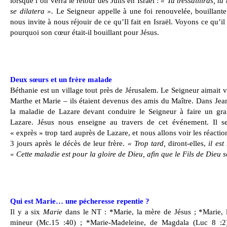
lorsque l’on verra le retour des Juifs en Israël :
« Tu tressailliras, t
se dilatera ».
Le Seigneur appelle à une foi renouvelée, bouillan
nous invite à nous réjouir de ce qu’Il fait en Israël. Voyons ce qu’i
pourquoi son cœur était-il bouillant pour Jésus.
Deux sœurs et un frère malade
Béthanie est un village tout près de Jérusalem. Le Seigneur aimait 
Marthe et Marie – ils étaient devenus des amis du Maître. Dans Jea
la maladie de Lazare devant conduire le Seigneur à faire un gran
Lazare. Jésus nous enseigne au travers de cet événement. Il se 
« exprès » trop tard auprès de Lazare, et nous allons voir les réacti
3 jours après le décès de leur frère.
« Trop tard,
diront-elles,
il est
« Cette maladie est pour la gloire de Dieu, afin que le Fils de Dieu so
Qui est Marie… une pécheresse repentie ?
Il y a six
Marie
dans le NT : *Marie, la mère de Jésus ; *Marie, l
mineur (Mc.15 :40) ; *Marie-Madeleine, de Magdala (Luc 8 :2) d