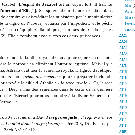
 Jézabel.
L’esprit de Jézabel
est un esprit fort. Il hait les
Mai
(
l’onction d’Elie
[1]
. Sa sphère de nuisance se situe dans
Avril
 de détruire ou discréditer les ministères par la manipulation
Mars
de la vigne de Naboth), et aussi par l’impudicité et le péché
Févri
té, ses coéquipiers diaboliques, sont ses deux idoles, des
Janvi
2025
s
[2]
. Elie a combattu avec succès ces deux puissances.
2024
2023
2022
miner toute la famille royale de Juda pour régner en despote.
2021
dre le pouvoir en éliminant l’autorité légitime. Mais il y a
2020
e. Athalie veut tuer la semence royale, la lignée davidique,
2019
erniers temps
sème des semences
pour « préparer le chemin
2018
ous révèle la cible d’Athalie :
« la race royale ».
Or, la race
2017
nce ! Dieu a mis des semences dans le cœur de la dernière
2016
sion de l’Eternel pour nous conduire à la divine Semence de
2015
 Germe » :
2014
2013
2012
el, où Je susciterai à David
un germe juste
; Il régnera en roi
2011
 et l’équité dans le pays (Israël) »
-
Jér.23:5, 15 ; Es.4 :2 ;
2010
Zach.3 :8 ; 6 :12
2009