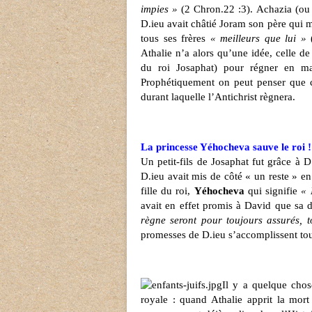
impies »
(2 Chron.22 :3). Achazia (ou J
D.ieu avait châtié Joram son père qui m
tous ses frères
« meilleurs que lui »
(
Athalie n’a alors qu’une idée, celle de 
du roi Josaphat) pour régner en maî
Prophétiquement on peut penser que c
durant laquelle l’Antichrist règnera.
La princesse Yéhocheva sauve le roi !
Un petit-fils de Josaphat fut grâce à D.
D.ieu avait mis de côté « un reste » en 
fille du roi,
Yéhocheva
qui signifie
« 
avait en effet promis à David que sa d
règne seront pour toujours assurés, t
promesses de D.ieu s’accomplissent toujo
Il y a quelque chos
royale : quand Athalie apprit la mort