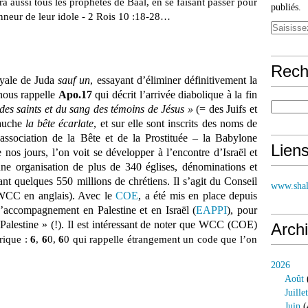
 aussi tous les prophètes de Baal, en se faisant passer pour
publiés.
onneur de leur idole - 2 Rois 10 :18-28…
Rech
royale de Juda
sauf un
, essayant d’éliminer définitivement la
 nous rappelle
Apo.17
qui décrit l’arrivée diabolique à la fin
des saints et du sang des témoins de Jésus »
(= des Juifs et
vauche
la bête écarlate
, et sur elle sont inscrits des noms de
association de la Bête et de la Prostituée – la Babylone
Lien
 nos jours, l’on voit se développer à l’encontre d’Israël et
 une organisation de plus de 340 églises, dénominations et
 quelques 550 millions de chrétiens. Il s’agit du Conseil
www.shal
WCC en anglais). Avec le
COE
, a été mis en place depuis
ccompagnement en Palestine et en Israël (
EAPPI
), pour
a Palestine » (!). Il est intéressant de noter que WCC (COE)
Arch
rique :
6
,
6
0,
6
0 qui rappelle étrangement un code que l’on
2026
Août
Juillet
Juin
(