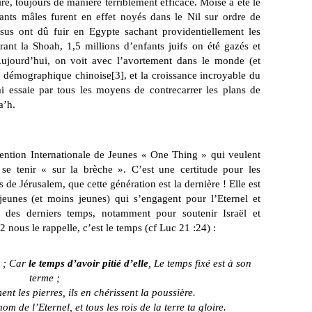
re, toujours de manière terriblement efficace. Moïse a été le
fants mâles furent en effet noyés dans le Nil sur ordre de
ésus ont dû fuir en Egypte sachant providentiellement les
rant la Shoah, 1,5 millions d’enfants juifs on été gazés et
ujourd’hui, on voit avec l’avortement dans le monde (et
ue démographique chinoise
[3]
, et la croissance incroyable du
essaie par tous les moyens de contrecarrer les plans de
a’h.
vention Internationale de Jeunes « One Thing » qui veulent
se tenir « sur la brèche ». C’est une certitude pour les
s de Jérusalem, que cette génération est la dernière ! Elle est
eunes (et moins jeunes) qui s’engagent pour l’Eternel et
ns des derniers temps, notamment pour soutenir Israël et
2 nous le rappelle, c’est le temps (cf Luc 21 :24) :
n ; Car
le temps d’avoir pitié d’elle
, Le temps fixé est à son
terme ;
ent les pierres, ils en chérissent la poussière.
om de l’Eternel, et tous les rois de la terre ta gloire.