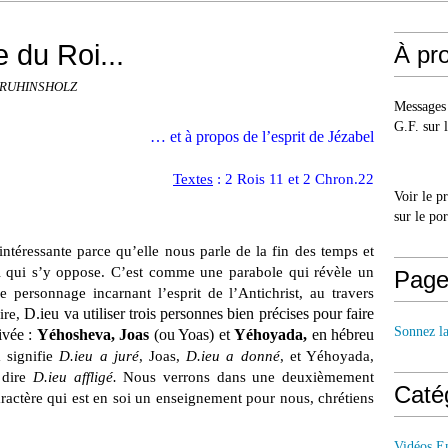
e du Roi...
À pr
 FRUHINSHOLZ
Messages 
G.F. sur l
… et à propos de l’esprit de Jézabel
Textes
: 2 Rois 11 et 2 Chron.22
Voir le p
sur le po
 intéressante parce qu’elle nous parle de la fin des temps et
mi qui s’y oppose. C’est comme une parabole qui révèle un
Page
personnage incarnant l’esprit de l’Antichrist, au travers
D.ieu va utiliser trois personnes bien précises pour faire
ire,
Sonnez l
ivée :
Yéhosheva,
Joas
(ou Yoas) et
Yéhoyada,
en hébreu
 signifie
D.ieu a juré
, Joas,
D.ieu a donné
, et Yéhoyada,
t dire
D.ieu affligé.
Nous verrons dans une deuxièmement
Caté
aractère qui est en soi un enseignement pour nous, chrétiens
Vidéos E