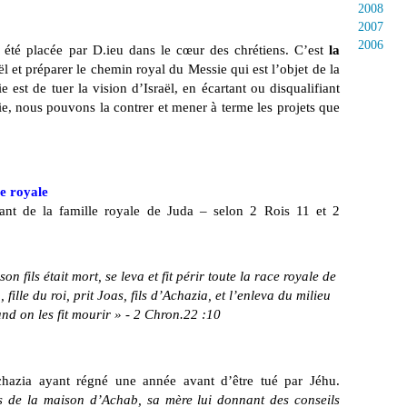
2008
2007
2006
 été placée par D.ieu dans le cœur des chrétiens. C’est
la
 et préparer le chemin royal du Messie qui est l’objet de la
 est de tuer la vision d’Israël, en écartant ou disqualifiant
gie, nous pouvons la contrer et mener à terme les projets que
e royale
vant de la famille royale de Juda – selon 2 Rois 11 et 2
n fils était mort, se leva et fit périr toute la race royale de
ille du roi, prit Joas, fils d’Achazia, et l’enleva du milieu
uand on les fit mourir » - 2 Chron.22 :10
hazia ayant régné une année avant d’être tué par Jéhu.
s de la maison d’Achab, sa mère lui donnant des conseils