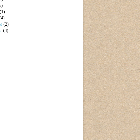
5)
(1)
(4)
er
(2)
er
(4)