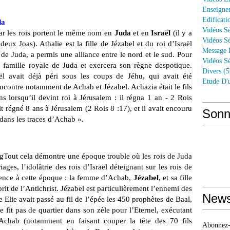
Enseigne
Edificati
da
Vidéos Sé
car les rois portent le même nom en
Juda
et en
Israël
(il y a
Vidéos Sé
x Joas). Athalie est la fille de Jézabel et du roi d’Israël
Message 
de Juda, a permis une alliance entre le nord et le sud. Pour
Vidéos Sé
la famille royale de Juda et exercera son règne despotique.
Divers
(5
aël avait déjà péri sous les coups de Jéhu, qui avait été
Etude D'
encontre notamment de Achab et Jézabel. Achazia était le fils
ns lorsqu’il devint roi à Jérusalem : il régna 1 an - 2 Rois
ait régné 8 ans à Jérusalem (2 Rois 8 :17), et il avait encouru
Sonn
dans les traces d’Achab ».
Tout cela démontre une époque trouble où les rois de Juda
ages, l’idolâtrie des rois d’Israël déteignant sur les rois de
uence à cette époque : la femme d’Achab,
Jézabel
, et sa fille
sprit de l’Antichrist. Jézabel est particulièrement l’ennemi des
News
e Elie avait passé au fil de l’épée les 450 prophètes de Baal,
e fit pas de quartier dans son zèle pour l’Eternel, exécutant
’Achab (notamment en faisant couper la tête des 70 fils
Abonnez-v