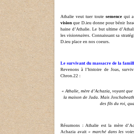
Athalie veut tuer toute
semence
qui a
vision
que D.ieu donne pour bénir Israël
haine d’Athalie. Le but ultime d’Athalie
les
visionnaires
. Connaissant sa straté
D.ieu place en nos coeurs.
Le survivant du massacre de la famill
Revenons à l’histoire de Joas, survi
Chron.22 :
« Athalie, mère d’Achazia, voyant que so
la maison de Juda. Mais Joschabeath, f
des fils du roi, q
Résumons : Athalie est la mère d’Ac
Achazia avait
« marché dans les voie