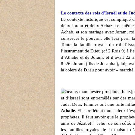
Le contexte des rois d’Israël et de Ju
Le contexte historique est compliqué 
deux Joram et deux Achazia et même deu
Achab, et son mariage avec Joram, roi 
conserver le pouvoir, elle fera périr 
Toute la famille royale du roi d’Isr
l’instrument de D.ieu (cf 2 Rois 9) à l’
d’Athalie et de Joram, et il avait 22 a
8 :26. Joram (fils de Josaphat), lui, av
la colère de D.ieu pour avoir « marché 
et d’Israël sont entremêlés par des mari
Juda. Deux femmes ont une forte infl
Athalie
. Elles reflètent toutes deux l’e
prophètes. Il faut savoir que le prophèt
amis de Jézabel !
Jéhu, de son côté, n
les familles royales de la maison d