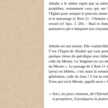
Athalie a le même esprit que sa mère
prophètes, notamment ceux qui ont
l’Eglise pour usurper le pouvoir, tenter
et le mensonge (1 Rois 21 - l’histoire 
sexuel (cf Apo. 2 :20) – Baal et Astar
puissances qui s’attaquent aux croyant
Athalie est une tueuse. Elle voulait éli
C’est l’Esprit de Jézabel qui veut pren
quelque chose de spécifique avec Athali
celle du Messie. Le Seigneur en ces d
du Messie ». Le passage de 2 Rois 11 n
(
zera
) en hébreu, c’est aussi la seme
génération, celle de
Joas
! C’est la vi
D.ieu qui est le Messie, appelé aussi «
« Voici, les jours viennent, dit l’Etern
et prospérera, Il pratiquera la justice