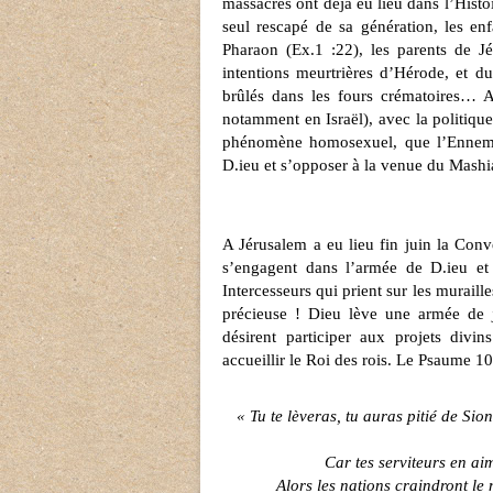
massacres ont déjà eu lieu dans l’Histoi
seul rescapé de sa génération, les en
Pharaon (Ex.1 :22), les parents de J
intentions meurtrières d’Hérode, et du
brûlés dans les fours crématoires… A
notamment en Israël), avec la politiq
phénomène homosexuel, que l’Ennemi 
D.ieu et s’opposer à la venue du Mashi
A Jérusalem a eu lieu fin juin la Con
s’engagent dans l’armée de D.ieu et 
Intercesseurs qui prient sur les muraille
précieuse ! Dieu lève une armée de j
désirent participer aux projets divi
accueillir le Roi des rois. Le Psaume 10
« Tu te lèveras, tu auras pitié de Sio
Car tes serviteurs en aim
Alors les nations craindront le n