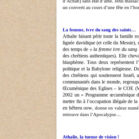
d’Achab) sans état d’âme. Jéhu massacra
un converti au cours d’une fête en l’h
La femme, ivre du sang des saints…
Athalie faisant périr toute la famille 
lignée davidique (et celle du Messie),
des temps de
« la femme ivre du sang 
des chrétiens authentiques). Elle che
blasphème. Tous deux représentent l’
politique et la Babylone religieuse. De
des chrétiens qui soutiennent Israël,
communautés dans le monde, regroupant
Œcuménique des Eglises – le COE (
2002 un « Programme œcuménique d’a
mettre fin à l’occupation illégale de l
en hébreu
oow
donne en valeur numé
,
retrouve dans l’Apocalypse…
Athalie, la tueuse de vision !