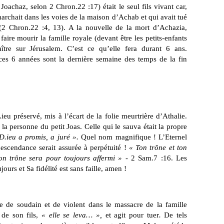
oachaz, selon 2 Chron.22 :17) était le seul fils vivant car,
archait dans les voies de la maison d’Achab et qui avait tué
2 Chron.22 :4, 13). A la nouvelle de la mort d’Achazia,
faire mourir la famille royale (devant être les petits-enfants
tre sur Jérusalem. C’est ce qu’elle fera durant 6 ans.
es 6 années sont la dernière semaine des temps de la fin
ieu préservé, mis à l’écart de la folie meurtrière d’Athalie.
la personne du petit Joas. Celle qui le sauva était la propre
D.ieu a promis, a juré ».
Quel nom magnifique ! L’Eternel
escendance serait assurée à perpétuité !
« Ton trône et ton
on trône sera pour toujours affermi »
- 2 Sam.7 :16. Les
urs et Sa fidélité est sans faille, amen !
e de soudain et de violent dans le massacre de la famille
 de son fils,
« elle se leva… »,
et agit pour tuer
.
De tels