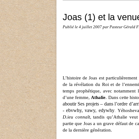
Joas (1) et la venu
Publié le
4 juillet 2007
par Pasteur Gérald
L’histoire de Joas est particulièrement
de la révélation du Roi et de l’enne
temps prophétique, avec notamment le 
d’une femme,
Athalie
. Dans cette histo
aboutir Ses projets – dans l’ordre d’arr
-
ebvwhy,
vawy, edywhy
Yéhosheva
.
D.ieu connaît
, tandis qu’Athalie veu
partie que Joas a un grave défaut de c
de la dernière génération.