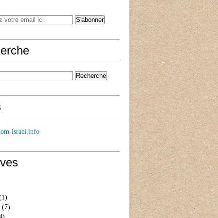
erche
s
om-israel.info
ives
(1)
(7)
4)