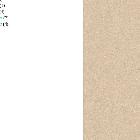
(1)
(4)
er
(2)
er
(4)