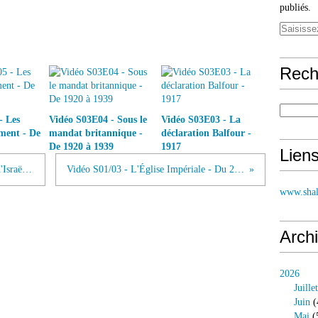
publiés.
Rech
- Les
Vidéo S03E04 - Sous le
Vidéo S03E03 - La
rment - De
mandat britannique -
déclaration Balfour -
De 1920 à 1939
1917
Lien
Vidéo S01/01 - L'Histoire commune d'Israël et de l'Église
Vidéo S01/03 - L'Église Impériale - Du 2e au 5e siècle
www.shal
Arch
2026
Juillet
Juin
(
Mai
(