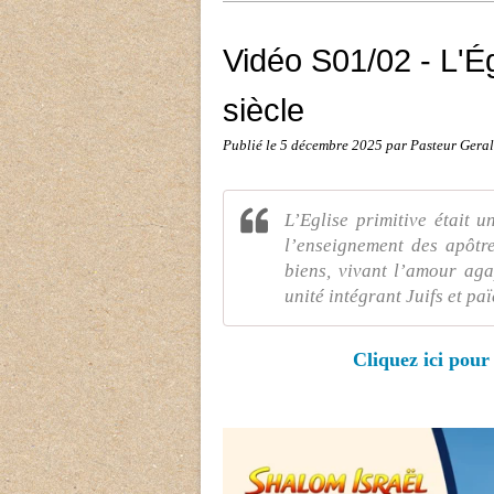
Vidéo S01/02 - L'Ég
siècle
Publié le
5 décembre 2025
par Pasteur Ger
L’Eglise primitive était 
l’enseignement des apôtre
biens, vivant l’amour ag
unité intégrant Juifs et pa
Cliquez ici pour 