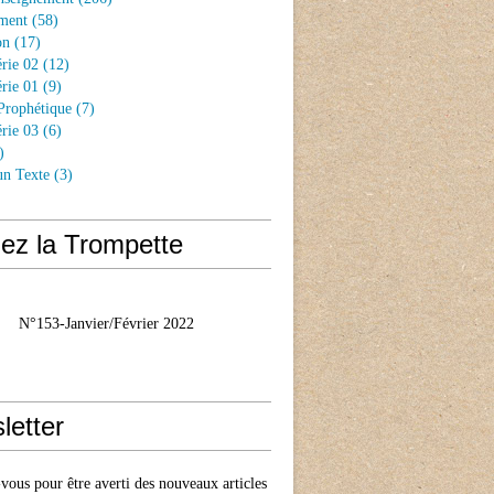
ment
(58)
on
(17)
rie 02
(12)
rie 01
(9)
Prophétique
(7)
rie 03
(6)
)
un Texte
(3)
ez la Trompette
N°153-Janvier/Février 2022
letter
ous pour être averti des nouveaux articles