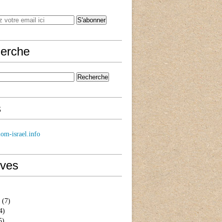
erche
s
om-israel.info
ives
(7)
4)
5)