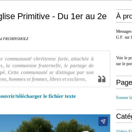
lise Primitive - Du 1er au 2e
À pr
Messages 
G.F. sur l
ald FRUHINSHOLZ
Voir le p
une communauté chrétienne forte, attachée à
sur le po
s, la communion fraternelle, le partage de
apè. Cette communauté se distingue par son
ïens, hommes et femmes, libres et esclaves.
Page
ouvrir/télécharger le fichier texte
Sonnez l
Caté
Vidéos E