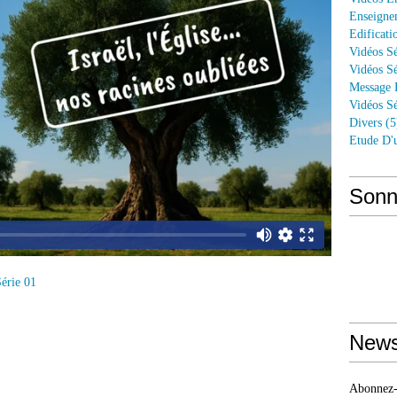
Enseigne
Edificati
Vidéos Sé
Vidéos Sé
Message 
Vidéos Sé
Divers
(5
Etude D'
Sonn
érie 01
News
Abonnez-v