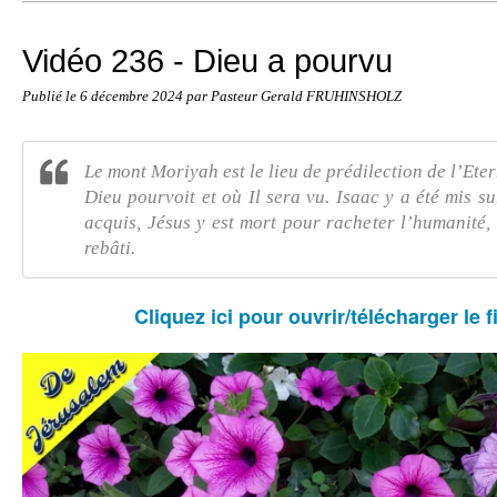
Vidéo 236 - Dieu a pourvu
Publié le
6 décembre 2024
par Pasteur Gerald FRUHINSHOLZ
Le mont Moriyah est le lieu de prédilection de l’Etern
Dieu pourvoit et où Il sera vu. Isaac y a été mis su
acquis, Jésus y est mort pour racheter l’humanité, 
rebâti.
Cliquez ici pour ouvrir/télécharger le f