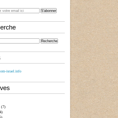
erche
s
om-israel.info
ives
(7)
4)
5)