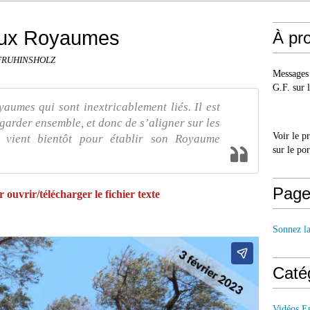
eux Royaumes
À pr
d FRUHINSHOLZ
Messages 
G.F. sur l
aumes qui sont inextricablement liés. Il est
 garder ensemble, et donc de s’aligner sur les
Voir le p
 vient bientôt pour établir son Royaume
sur le po
Page
 ouvrir/télécharger le fichier texte
Sonnez l
Caté
Vidéos E