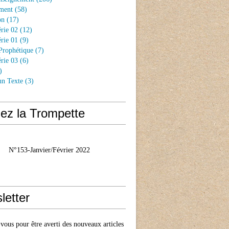
ment
(58)
on
(17)
rie 02
(12)
rie 01
(9)
Prophétique
(7)
rie 03
(6)
)
un Texte
(3)
ez la Trompette
N°153-Janvier/Février 2022
letter
ous pour être averti des nouveaux articles