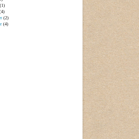
(1)
(4)
er
(2)
er
(4)