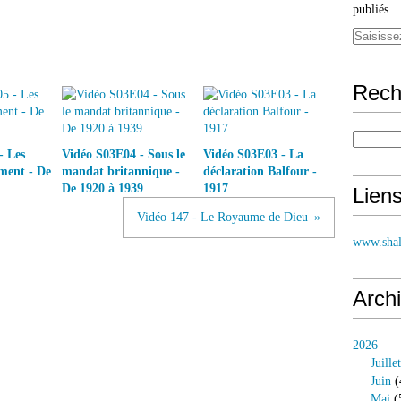
publiés.
Rech
- Les
Vidéo S03E04 - Sous le
Vidéo S03E03 - La
rment - De
mandat britannique -
déclaration Balfour -
De 1920 à 1939
1917
Lien
Vidéo 147 - Le Royaume de Dieu
www.shal
Arch
2026
Juillet
Juin
(
Mai
(