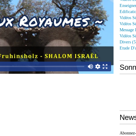
Enseigne
Edificati
Vidéos Sé
Vidéos Sé
Message 
Vidéos Sé
Divers
(5
Etude D'
Sonn
News
Abonnez-v